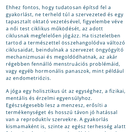
Ehhez fontos, hogy tudatosan építsd fel a
gyakorlást, ne terheld túl a szervezeted és egy
tapasztalt oktató vezetésével, figyelembe véve
a női test ciklikus működését, az adott
ciklusnak megfelelően jógázz. Ha tiszteletben
tartod a természettel összehangolódva változó
ciklusaidat, beindulnak a szervezet öngyógyító
mechanizmusai és megoldódhatnak, az akár
régebben fennálló menstruációs problémáid,
vagy egyéb hormonális panaszok, mint például
az endometriózis.
A jóga egy holisztikus út az egységhez, a fizikai,
mentális és érzelmi egyensúlyhoz.
Egészségesebb lesz a menzesz, erősíti a
termékenységet és hosszú távon jó hatással
van a reproduktív szervekre. A gyakorlás
kismamaként is, szinte az egész terhesség alatt