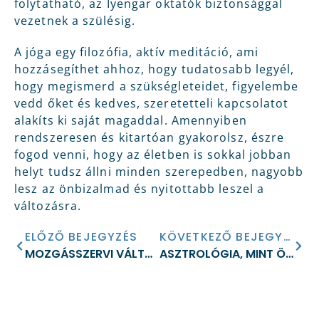
folytatható, az Iyengar oktatók biztonsággal
vezetnek a szülésig.
A jóga egy filozófia, aktív meditáció, ami
hozzásegíthet ahhoz, hogy tudatosabb legyél,
hogy megismerd a szükségleteidet, figyelembe
vedd őket és kedves, szeretetteli kapcsolatot
alakíts ki saját magaddal. Amennyiben
rendszeresen és kitartóan gyakorolsz, észre
fogod venni, hogy az életben is sokkal jobban
helyt tudsz állni minden szerepedben, nagyobb
lesz az önbizalmad és nyitottabb leszel a
változásra.
ELŐZŐ BEJEGYZÉS
KÖVETKEZŐ BEJEGYZÉS
MOZGÁSSZERVI VÁLTOZÁSOK A VÁRANDÓSSÁG ALATT
ASZTROLÓGIA, MINT ÖNISMERETI ÚT