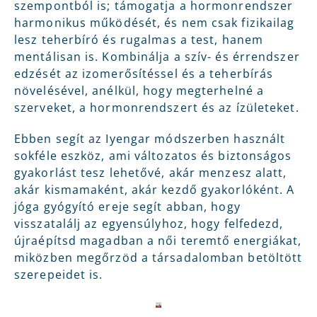
szempontból is; támogatja a hormonrendszer
harmonikus működését, és nem csak fizikailag
lesz teherbíró és rugalmas a test, hanem
mentálisan is. Kombinálja a szív- és érrendszer
edzését az izomerősítéssel és a teherbírás
növelésével, anélkül, hogy megterhelné a
szerveket, a hormonrendszert és az ízületeket.
Ebben segít az Iyengar módszerben használt
sokféle eszköz, ami változatos és biztonságos
gyakorlást tesz lehetővé, akár menzesz alatt,
akár kismamaként, akár kezdő gyakorlóként. A
jóga gyógyító ereje segít abban, hogy
visszatalálj az egyensúlyhoz, hogy felfedezd,
újraépítsd magadban a női teremtő energiákat,
miközben megőrzöd a társadalomban betöltött
szerepeidet is.