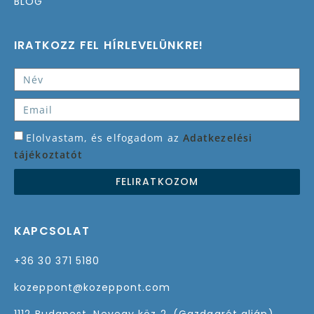
BLOG
IRATKOZZ FEL HÍRLEVELÜNKRE!
Elolvastam, és elfogadom az
Adatkezelési
tájékoztatót
FELIRATKOZOM
KAPCSOLAT
+36 30 371 5180
kozeppont@kozeppont.com
1112 Budapest, Nevegy köz 2. (Gazdagrét alján)