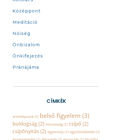
Középpont
Meditáció
Nőiség
Önbizalom
Önkifejezés
Pránájáma
CÍMKÉK
belső figyelem
(3)
archetípusok
(1)
boldogság
(2)
csípő
(2)
bölcsesség
(1)
csípőnyitás
(2)
egyensúly
(1)
együttműködés
(1)
elcsendesedés
(1)
elfogadás
(1)
elvonulás
(1)
filozófia