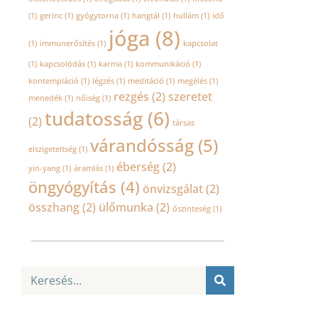
(1)
gerinc
(1)
gyógytorna
(1)
hangtál
(1)
hullám
(1)
idő
jóga
(8)
(1)
immunerősítés
(1)
kapcsolat
(1)
kapcsolódás
(1)
karma
(1)
kommunikáció
(1)
kontempláció
(1)
légzés
(1)
meditáció
(1)
megélés
(1)
rezgés
(2)
szeretet
menedék
(1)
nőiség
(1)
tudatosság
(6)
(2)
társas
várandósság
(5)
elszigeteltség
(1)
éberség
(2)
yin-yang
(1)
áramlás
(1)
öngyógyítás
(4)
önvizsgálat
(2)
összhang
(2)
ülőmunka
(2)
őszinteség
(1)