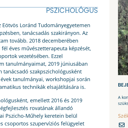
PSZICHOLÓGUS
 az Eötvös Loránd Tudományegyetemen
pzésben, tanácsadás szakirányon. Az
dtam tovább. 2018 decemberében
s fél éves művészetterapeuta képzését,
oportok vezetésében. Ezzel
tam tanulmányaimat, 2019 júniusában
n tanácsadó szakpszichológusként
t évek tanulmányai, workshopjai során
BEJ
matikus technikák elsajátítására is.
A kon
ológusként, emellett 2016 és 2019
szük
égfejlesztés rovatának állandó
ai Pszicho-Műhely keretein belül
Szé
 csoportos szupervíziós felügyelet