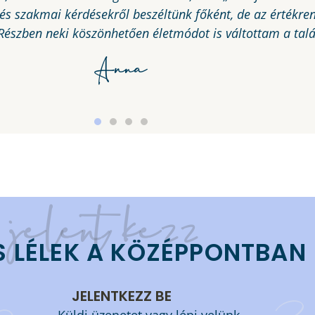
és szakmai kérdésekről beszéltünk főként, de az értékrend
észben neki köszönhetően életmódot is váltottam a talá
Anna
jelentkezz
S LÉLEK A KÖZÉPPONTBAN
JELENTKEZZ BE
Küldj üzenetet vagy lépj velünk