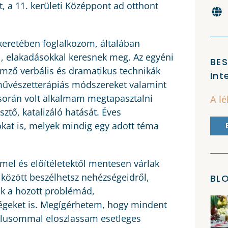
t, a 11. kerületi Középpont ad otthont
keretében foglalkozom, általában
al, elakadásokkal keresnek meg. Az egyéni
BE
emző verbális és dramatikus technikák
Int
 művészetterápiás módszereket valamint
során volt alkalmam megtapasztalni
A l
ztő, katalizáló hatását. Éves
kat is, melyek mindig egy adott téma
mel és előítéletektől mentesen várlak
között beszélhetsz nehézségeidről,
BL
ük a hozott problémád,
égeket is. Megígérhetem, hogy mindent
tílusommal eloszlassam esetleges