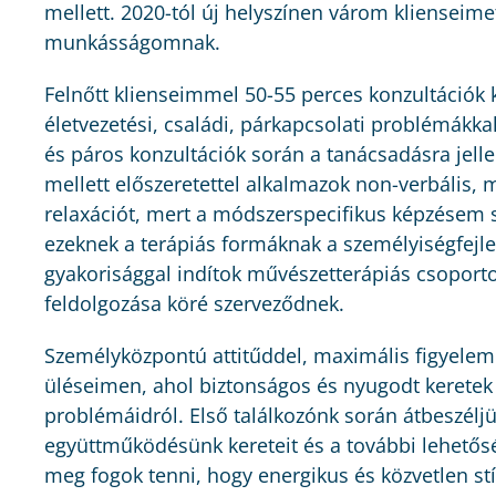
mellett. 2020-tól új helyszínen várom klienseime
munkásságomnak.
Felnőtt klienseimmel 50-55 perces konzultációk 
életvezetési, családi, párkapcsolati problémákk
és páros konzultációk során a tanácsadásra jell
mellett előszeretettel alkalmazok non-verbális,
relaxációt, mert a módszerspecifikus képzésem 
ezeknek a terápiás formáknak a személyiségfejles
gyakorisággal indítok művészetterápiás csoporto
feldolgozása köré szerveződnek.
Személyközpontú attitűddel, maximális figyelem
üléseimen, ahol biztonságos és nyugodt keretek 
problémáidról. Első találkozónk során átbeszélj
együttműködésünk kereteit és a további lehetős
meg fogok tenni, hogy energikus és közvetlen s