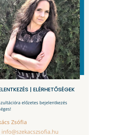
ELENTKEZÉS | ELÉRHETŐSÉGEK
zultációra előzetes bejelentkezés
séges!
kács Zsófia
info@szekacszsofia.hu