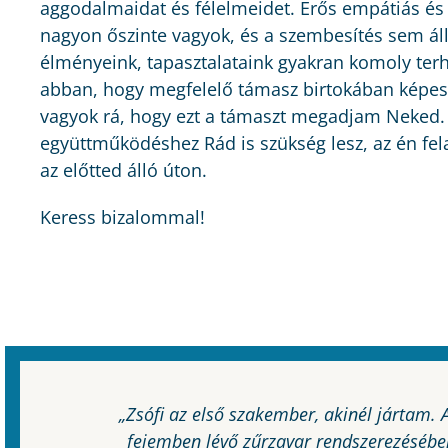
aggodalmaidat és félelmeidet. Erős empátiás és 
nagyon őszinte vagyok, és a szembesítés sem áll
élményeink, tapasztalataink gyakran komoly terh
abban, hogy megfelelő támasz birtokában képese
vagyok rá, hogy ezt a támaszt megadjam Neked.
együttműködéshez Rád is szükség lesz, az én fel
az előtted álló úton.
Keress bizalommal!
zá,
„Zsófi az első szakember, akinél jártam. A
lani
fejemben lévő zűrzavar rendszerezésében,