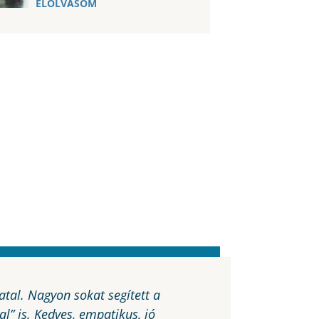
ELOLVASOM
iatal. Nagyon sokat segített a
„Zsófia az első 
l” is. Kedves, empatikus, jó
kedvesség