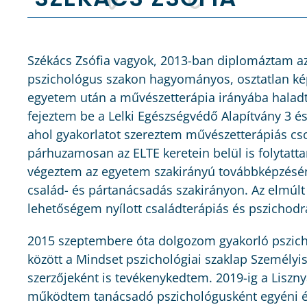
Székács Zsófia vagyok, 2013-ban diplomáztam
pszichológus szakon hagyományos, osztatlan ké
egyetem után a művészetterápia irányába hala
fejeztem be a Lelki Egészségvédő Alapítvány 3 é
ahol gyakorlatot szereztem művészetterápiás cs
párhuzamosan az ELTE keretein belül is folytat
végeztem az egyetem szakirányú továbbképzésé
család- és pártanácsadás szakirányon. Az elmúl
lehetőségem nyílott családterápiás és pszichodra
2015 szeptembere óta dolgozom gyakorló pszich
között a Mindset pszichológiai szaklap Személyis
szerzőjeként is tevékenykedtem. 2019-ig a Liszny
működtem tanácsadó pszichológusként egyéni és