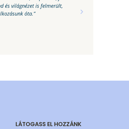
 és világnézet is felmerült,
beszélgetéseket.
lkozásunk óta.”
LÁTOGASS EL HOZZÁNK