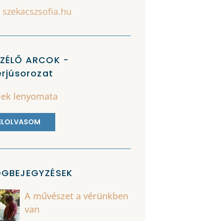
szekacszsofia.hu
SZÉLŐ ARCOK -
erjúsorozat
élek lenyomata
ELOLVASOM
OGBEJEGYZÉSEK
A művészet a vérünkben
van