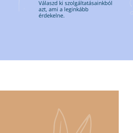
1.
Válaszd ki szolgáltatásainkból
azt, ami a leginkább
érdekelne.