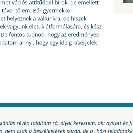
motivációs attitűddel bírok, de emellett
 távol tőlem. Bár gyermekkori
et helyeznek a vállunkra, de hiszek
k vagyunk életük átformálására, és kész
 De fontos tudnod, hogy az eredményes
adatom annyi, hogy egy ideig kísérjelek
jánlás révén találtam rá, olyat kerestem, aki nyitott és f
 nem csak a beszélgetések során, de a „házi feladatokka