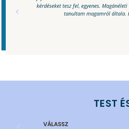
kérdéseket tesz fel, egyenes. Magánéleti 
tanultam magamról általa. R
TEST É
VÁLASSZ