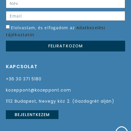
Elolvastam, és elfogadom az
Adatkezelési
tájékoztatót
FELIRATKOZOM
KAPCSOLAT
+36 30 371 5180
kozeppont@kozeppont.com
1112 Budapest, Nevegy köz 2. (Gazdagrét alján)
BEJELENTKEZEM