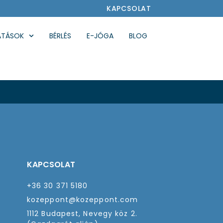
KAPCSOLAT
ATÁSOK
BÉRLÉS
E-JÓGA
BLOG
KAPCSOLAT
+36 30 371 5180
kozeppont@kozeppont.com
1112 Budapest, Nevegy köz 2.