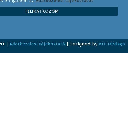
 és elfogadom az
Adatkezelési tájékoztatót
FELIRATKOZOM
NT |
Adatkezelési tájékoztató
| Designed by
KOLORdsgn