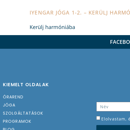
IYENGAR JÓGA 1-2. – KERÜLJ HARM
Kerülj harmóniába
FACEB
KIEMELT OLDALAK
ÓRAREND
JÓGA
SZOLGÁLTATÁSOK
Elolvastam,
PROGRAMOK
BLOG