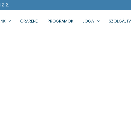
ÖZ 2.
UNK
ÓRAREND
PROGRAMOK
JÓGA
SZOLGÁLT
:
JÓGATEREM