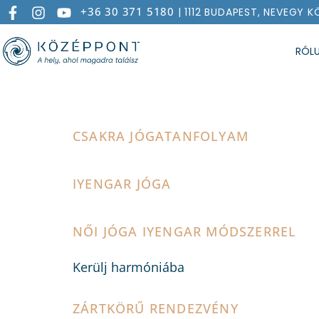
+36 30 371 5180
| 1112 BUDAPEST, NEVEGY K
RÓL
EVENT CATEGORY
CSAKRA JÓGATANFOLYAM
IYENGAR JÓGA
NŐI JÓGA IYENGAR MÓDSZERREL
Kerülj harmóniába
ZÁRTKÖRŰ RENDEZVÉNY