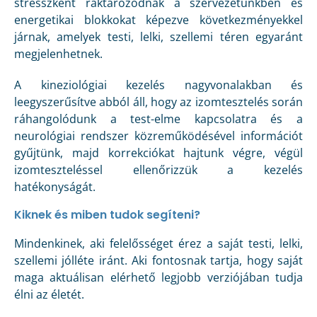
stresszként raktározódnak a szervezetünkben és
energetikai blokkokat képezve következményekkel
járnak, amelyek testi, lelki, szellemi téren egyaránt
megjelenhetnek.
A kineziológiai kezelés nagyvonalakban és
leegyszerűsítve abból áll, hogy az izomtesztelés során
ráhangolódunk a test-elme kapcsolatra és a
neurológiai rendszer közreműködésével információt
gyűjtünk, majd korrekciókat hajtunk végre, végül
izomteszteléssel ellenőrizzük a kezelés
hatékonyságát.
Kiknek és miben tudok segíteni?
Mindenkinek, aki felelősséget érez a saját testi, lelki,
szellemi jólléte iránt. Aki fontosnak tartja, hogy saját
maga aktuálisan elérhető legjobb verziójában tudja
élni az életét.