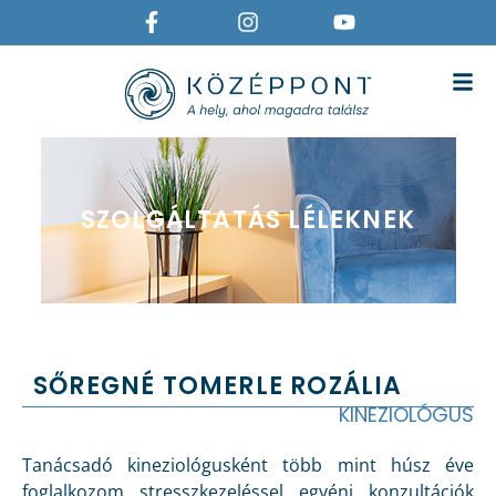
SZOLGÁLTATÁS LÉLEKNEK
SŐREGNÉ TOMERLE ROZÁLIA
KINEZIOLÓGUS
Tanácsadó kineziológusként több mint húsz éve
foglalkozom stresszkezeléssel egyéni konzultációk