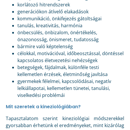
korlátozó hitrendszerek
generációkon átívelő elakadások
kommunikáció, önkifejezés gátoltságai
tanulás, kreativitás, harmónia
önbecsülés, önbizalom, önértékelés,
önazonosság, önismeret, tudatosság
bármire való képtelenség
célokkal, motivációval, időbeosztással, döntéssel
kapcsolatos életvezetési nehézségek
betegségek, fájdalmak, különféle testi
kellemetlen érzések, életminőség javítása
gyermekek félelmei, kapcsolódásai, negatív
lelkiállapotai, kellemetlen tünetei, tanulási,
viselkedési problémái
Mit szeretek a kineziológiában?
Tapasztalatom szerint kineziológiai módszerekkel
gyorsabban érhetünk el eredményeket, mint kizárólag