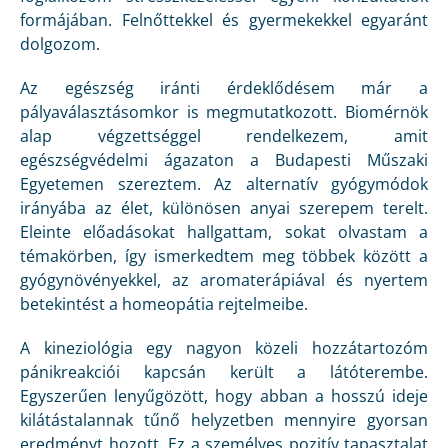
formájában. Felnőttekkel és gyermekekkel egyaránt
dolgozom.
Az egészség iránti érdeklődésem már a
pályaválasztásomkor is megmutatkozott. Biomérnök
alap végzettséggel rendelkezem, amit
egészségvédelmi ágazaton a Budapesti Műszaki
Egyetemen szereztem. Az alternatív gyógymódok
irányába az élet, különösen anyai szerepem terelt.
Eleinte előadásokat hallgattam, sokat olvastam a
témakörben, így ismerkedtem meg többek között a
gyógynövényekkel, az aromaterápiával és nyertem
betekintést a homeopátia rejtelmeibe.
A kineziológia egy nagyon közeli hozzátartozóm
pánikreakciói kapcsán került a látóterembe.
Egyszerűen lenyűgözött, hogy abban a hosszú ideje
kilátástalannak tűnő helyzetben mennyire gyorsan
eredményt hozott. Ez a személyes pozitív tapasztalat