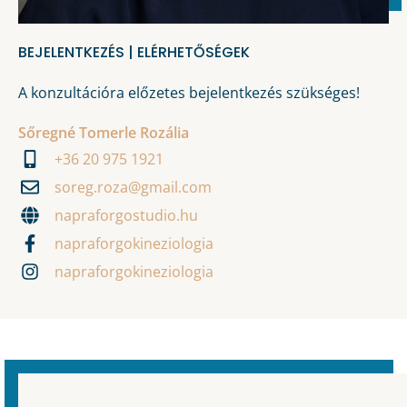
BEJELENTKEZÉS | ELÉRHETŐSÉGEK
A konzultációra előzetes bejelentkezés szükséges!
Sőregné Tomerle Rozália
+36 20 975 1921
soreg.roza@gmail.com
napraforgostudio.hu
napraforgokineziologia
napraforgokineziologia