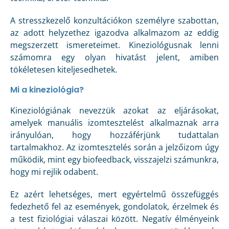
A stresszkezelő konzultációkon személyre szabottan,
az adott helyzethez igazodva alkalmazom az eddig
megszerzett ismereteimet. Kineziológusnak lenni
számomra egy olyan hivatást jelent, amiben
tökéletesen kiteljesedhetek.
Mi a kineziológia?
Kineziológiának nevezzük azokat az eljárásokat,
amelyek manuális izomtesztelést alkalmaznak arra
irányulóan, hogy hozzáférjünk tudattalan
tartalmakhoz. Az izomtesztelés során a jelzőizom úgy
működik, mint egy biofeedback, visszajelzi számunkra,
hogy mi rejlik odabent.
Ez azért lehetséges, mert egyértelmű összefüggés
fedezhető fel az események, gondolatok, érzelmek és
a test fiziológiai válaszai között. Negatív élményeink