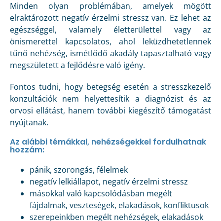
Minden olyan problémában, amelyek mögött
elraktározott negatív érzelmi stressz van. Ez lehet az
egészséggel, valamely életterülettel vagy az
önismerettel kapcsolatos, ahol leküzdhetetlennek
tűnő nehézség, ismétlődő akadály tapasztalható vagy
megszületett a fejlődésre való igény.
Fontos tudni, hogy betegség esetén a stresszkezelő
konzultációk nem helyettesítik a diagnózist és az
orvosi ellátást, hanem további kiegészítő támogatást
nyújtanak.
Az alábbi témákkal, nehézségekkel fordulhatnak
hozzám:
pánik, szorongás, félelmek
negatív lelkiállapot, negatív érzelmi stressz
másokkal való kapcsolódásban megélt
fájdalmak, veszteségek, elakadások, konfliktusok
szerepeinkben megélt nehézségek, elakadások