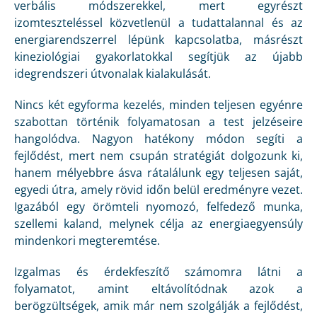
verbális módszerekkel, mert egyrészt
izomteszteléssel közvetlenül a tudattalannal és az
energiarendszerrel lépünk kapcsolatba, másrészt
kineziológiai gyakorlatokkal segítjük az újabb
idegrendszeri útvonalak kialakulását.
Nincs két egyforma kezelés, minden teljesen egyénre
szabottan történik folyamatosan a test jelzéseire
hangolódva. Nagyon hatékony módon segíti a
fejlődést, mert nem csupán stratégiát dolgozunk ki,
hanem mélyebbre ásva rátalálunk egy teljesen saját,
egyedi útra, amely rövid időn belül eredményre vezet.
Igazából egy örömteli nyomozó, felfedező munka,
szellemi kaland, melynek célja az energiaegyensúly
mindenkori megteremtése.
Izgalmas és érdekfeszítő számomra látni a
folyamatot, amint eltávolítódnak azok a
berögzültségek, amik már nem szolgálják a fejlődést,