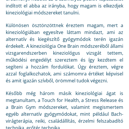
indított el abba az irányba, hogy magam is elkezdjek
kineziológiai módszereket tanulni.
Különösen ösztönzöttnek éreztem magam, mert a
kineziológiában egyesítve láttam mindazt, ami az
alternatív és kiegészítő gyógymódok terén igazán
érdekelt. A kineziológia One Brain módszeréből állami
vizsgarendszerben kineziológus vizsgát tettem,
működési engedélyt szereztem és így kezdtem el
segíteni a hozzám fordulókat. Úgy éreztem, végre
azzal foglalkozhatok, ami számomra értéket képvisel
és amit igazán szívből, örömmel tudok végezni.
Később még három másik kineziológiai ágat is
megtanultam, a Touch for Health, a Stress Release és
a Brain Gym módszereket, valamint megismertem
egyéb alternatív gyógymódokat, mint például Bach-
virágterápia, reiki, családállítás, érzelmi felszabadító
technika, erőtér technika.