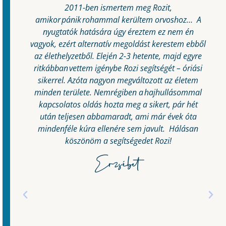
2011-ben ismertem meg Rozit,
a
amikor pánik rohammal kerültem orvoshoz… A
,
nyugtatók hatására úgy éreztem ez nem én
vagyok, ezért alternatív megoldást kerestem ebből
az élethelyzetből. Elején 2-3 hetente, majd egyre
ritkábban vettem igénybe Rozi segítségét – óriási
e
sikerrel. Azóta nagyon megváltozott az életem
minden területe. Nemrégiben a hajhullásommal
kapcsolatos oldás hozta meg a sikert, pár hét
után teljesen abbamaradt, ami már évek óta
ás
mindenféle kúra ellenére sem javult. Hálásan
köszönöm a segítségedet Rozi!
n
Erzsébet
l
k