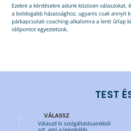
Ezekre a kérdésekre adunk közösen válaszokat, é
a boldogabb házassághoz, ugyanis csak annyit ke
párkapcsolati coaching-alkalomra a lenti űrlap ki
időpontot egyeztetünk.
TEST É
1.
VÁLASSZ
Válaszd ki szolgáltatásainkból
azt, ami a leginkább