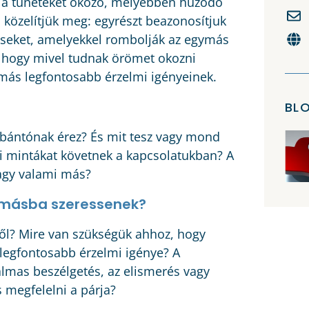
rni a tüneteket okozó, mélyebben húzódó
 közelítjük meg: egyrészt beazonosítjuk
éseket, amelyekkel rombolják az egymás
, hogy mivel tudnak örömet okozni
más legfontosabb érzelmi igényeinek.
BL
 bántónak érez? És mit tesz vagy mond
si mintákat követnek a kapcsolatukban? A
vagy valami más?
gymásba szeressenek?
ntől? Mire van szükségük ahhoz, hogy
legfontosabb érzelmi igénye? A
zalmas beszélgetés, az elismerés vagy
 megfelelni a párja?