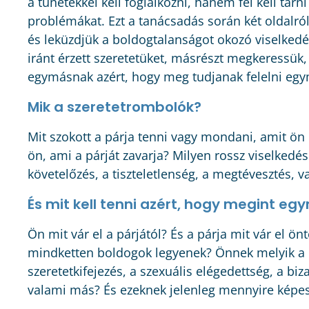
a tünetekkel kell foglalkozni, hanem fel kell tá
problémákat. Ezt a tanácsadás során két oldalról
és leküzdjük a boldogtalanságot okozó viselked
iránt érzett szeretetüket, másrészt megkeressük
egymásnak azért, hogy meg tudjanak felelni egy
Mik a szeretetrombolók?
Mit szokott a párja tenni vagy mondani, amit ön
ön, ami a párját zavarja? Milyen rossz viselkedé
követelőzés, a tiszteletlenség, a megtévesztés, 
És mit kell tenni azért, hogy megint e
Ön mit vár el a párjától? És a párja mit vár el ö
mindketten boldogok legyenek? Önnek melyik a 
szeretetkifejezés, a szexuális elégedettség, a bi
valami más? És ezeknek jelenleg mennyire képes