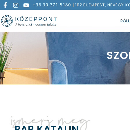
+36 30 371 5180
| 1112 BUDAPEST, NEVEGY K
RÓL
SZO
ismerj meg
PAP KATALIN