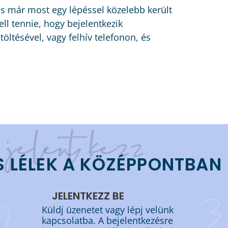
s már most egy lépéssel közelebb került
ll tennie, hogy bejelentkezik
töltésével, vagy felhív telefonon, és
jelentkezz
S LÉLEK A KÖZÉPPONTBAN
3
JELENTKEZZ BE
2.
Küldj üzenetet vagy lépj velünk
kapcsolatba. A bejelentkezésre