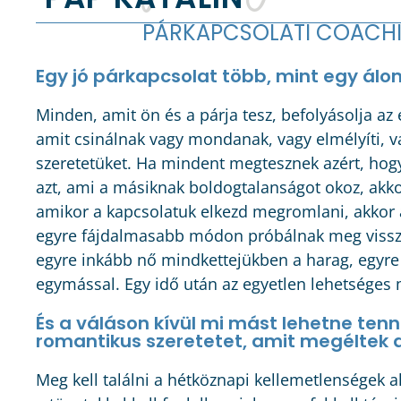
PÁRKAPCSOLATI COACHI
Egy jó párkapcsolat több, mint egy álo
Minden, amit ön és a párja tesz, befolyásolja az
amit csinálnak vagy mondanak, vagy elmélyíti, v
szeretetüket. Ha mindent megtesznek azért, hogy
azt, ami a másiknak boldogtalanságot okoz, akko
amikor a kapcsolatuk elkezd megromlani, akkor 
egyre fájdalmasabb módon próbálnak meg visszaf
egyre inkább nő mindkettejükben a harag, egyre 
egymással. Egy idő után az egyetlen lehetséges 
És a váláson kívül mi mást lehetne tenni?
romantikus szeretetet, amit megéltek a
Meg kell találni a hétköznapi kellemetlenségek 