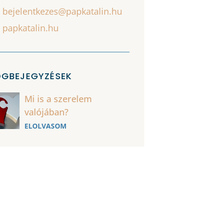
bejelentkezes@papkatalin.hu
papkatalin.hu
OGBEJEGYZÉSEK
Mi is a szerelem
valójában?
ELOLVASOM