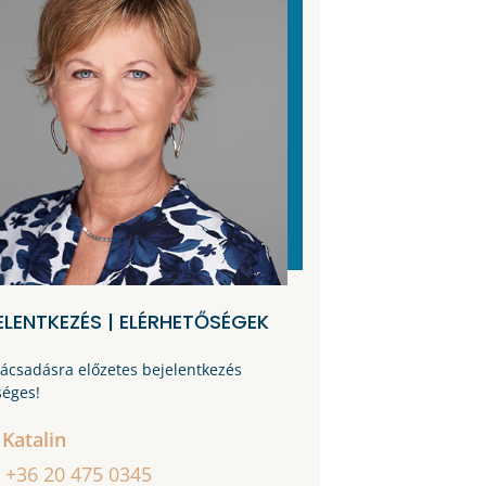
ELENTKEZÉS | ELÉRHETŐSÉGEK
nácsadásra előzetes bejelentkezés
séges!
 Katalin
+36 20 475 0345