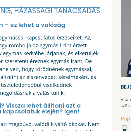
NG, HÁZASSÁGI TANÁCSADÁS
m – ez lehet a valóság
 egymással kapcsolatos érzéseiket. Az,
agy rombolja az egymás iránt érzett
 egymás kedvébe járjanak, és elkerüljék
r szeretetet éreznek egymás iránt. De
ahelyett, hogy törődnének egymással,
izetni az elszenvedett sérelmekért, és
tiszteletlenebbül viselkednek
BEJ
megoldásnak a válás tűnik.
A ta
 Vissza lehet állítani azt a
szük
 kapcsolatuk elején? Igen!
Pap
alatt megbúvó, valódi kiváltó okokat. Nem