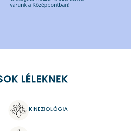
várunk a Középpontban!
OK LÉLEKNEK
KINEZIOLÓGIA