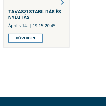
TAVASZI STABILITÁS ÉS
KEZDŐ
NYÚJTÁS
JÓGATANF
EGÉSZSÉGE
Április 14. | 19:15-20:45
Május 6. | 19
BŐVEBBEN
BŐVEBBEN