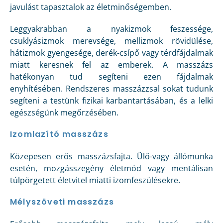
javulást tapasztalok az életminőségemben.
Leggyakrabban a nyakizmok feszessége,
csuklyásizmok merevsége, mellizmok rövidülése,
hátizmok gyengesége, derék-csípő vagy térdfájdalmak
miatt keresnek fel az emberek. A masszázs
hatékonyan tud segíteni ezen fájdalmak
enyhítésében. Rendszeres masszázzsal sokat tudunk
segíteni a testünk fizikai karbantartásában, és a lelki
egészségünk megőrzésében.
Izomlazító masszázs
Közepesen erős masszázsfajta. Ülő-vagy állómunka
esetén, mozgásszegény életmód vagy mentálisan
túlpörgetett életvitel miatti izomfeszülésekre.
Mélyszöveti masszázs