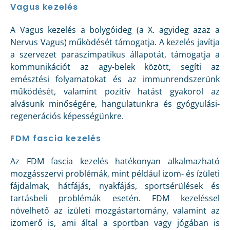
Vagus kezelés
A Vagus kezelés a bolygóideg (a X. agyideg azaz a
Nervus Vagus) működését támogatja. A kezelés javítja
a szervezet paraszimpatikus állapotát, támogatja a
kommunikációt az agy-belek között, segíti az
emésztési folyamatokat és az immunrendszerünk
működését, valamint pozitív hatást gyakorol az
alvásunk minőségére, hangulatunkra és gyógyulási-
regenerációs képességünkre.
FDM fascia kezelés
Az FDM fascia kezelés hatékonyan alkalmazható
mozgásszervi problémák, mint például izom- és ízületi
fájdalmak, hátfájás, nyakfájás, sportsérülések és
tartásbeli problémák esetén. FDM kezeléssel
növelhető az izületi mozgástartomány, valamint az
izomerő is, ami által a sportban vagy jógában is