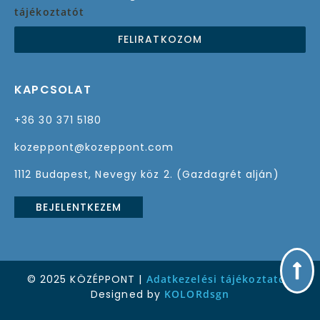
tájékoztatót
FELIRATKOZOM
KAPCSOLAT
+36 30 371 5180
kozeppont@kozeppont.com
1112 Budapest, Nevegy köz 2. (Gazdagrét alján)
BEJELENTKEZEM
© 2025 KÖZÉPPONT |
Adatkezelési tájékoztató
|
Designed by
KOLORdsgn