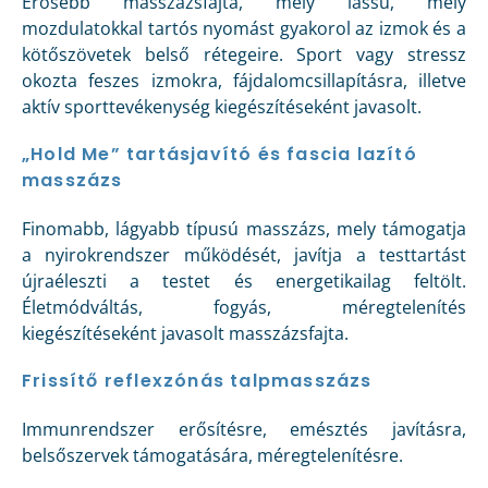
Erősebb masszázsfajta, mely lassú, mély
mozdulatokkal tartós nyomást gyakorol az izmok és a
kötőszövetek belső rétegeire. Sport vagy stressz
okozta feszes izmokra, fájdalomcsillapításra, illetve
aktív sporttevékenység kiegészítéseként javasolt.
„Hold Me” tartásjavító és fascia lazító
masszázs
Finomabb, lágyabb típusú masszázs, mely támogatja
a nyirokrendszer működését, javítja a testtartást
újraéleszti a testet és energetikailag feltölt.
Életmódváltás, fogyás, méregtelenítés
kiegészítéseként javasolt masszázsfajta.
Frissítő reflexzónás talpmasszázs
Immunrendszer erősítésre, emésztés javításra,
belsőszervek támogatására, méregtelenítésre.