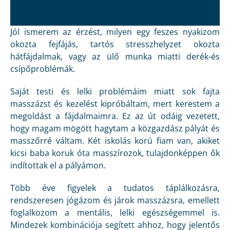
Jól ismerem az érzést, milyen egy feszes nyakizom
okozta fejfájás, tartós stresszhelyzet okozta
hátfájdalmak, vagy az ülő munka miatti derék-és
csípőproblémák.
Saját testi és lelki problémáim miatt sok fajta
masszázst és kezelést kipróbáltam, mert kerestem a
megoldást a fájdalmaimra. Ez az út odáig vezetett,
hogy magam mögött hagytam a közgazdász pályát és
masszőrré váltam. Két iskolás korú fiam van, akiket
kicsi baba koruk óta masszírozok, tulajdonképpen ők
indítottak el a pályámon.
Több éve figyelek a tudatos táplálkozásra,
rendszeresen jógázom és járok masszázsra, emellett
foglalkozom a mentális, lelki egészségemmel is.
Mindezek kombinációja segített ahhoz, hogy jelentős