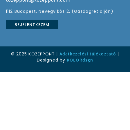
kozeppont@kozeppont.com
1112 Budapest, Nevegy köz 2. (Gazdagrét alján)
BEJELENTKEZEM
© 2025 KÖZÉPPONT |
Adatkezelési tájékoztató
|
Designed by
KOLORdsgn