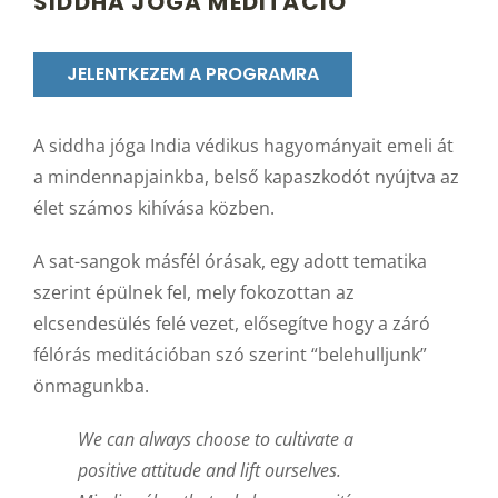
SIDDHA JÓGA MEDITÁCIÓ
JELENTKEZEM A PROGRAMRA
A siddha jóga India védikus hagyományait emeli át
a mindennapjainkba, belső kapaszkodót nyújtva az
élet számos kihívása közben.
A sat-sangok másfél órásak, egy adott tematika
szerint épülnek fel, mely fokozottan az
elcsendesülés felé vezet, elősegítve hogy a záró
félórás meditációban szó szerint “belehulljunk”
önmagunkba.
We can always choose to cultivate a
positive attitude and lift ourselves.