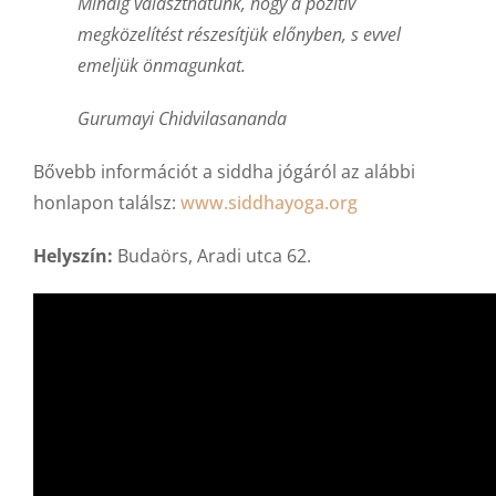
Mindig választhatunk, hogy a pozitív
megközelítést részesítjük előnyben, s evvel
emeljük önmagunkat.
Gurumayi Chidvilasananda
Bővebb információt a siddha jógáról az alábbi
honlapon találsz:
www.siddhayoga.org
Helyszín:
Budaörs, Aradi utca 62.