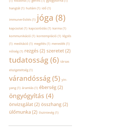
(1)
filozófia
(1)
gerinc
(1)
gyógytorna
(1)
hangtál
(1)
hullám
(1)
idő
(1)
jóga
(8)
immunerősítés
(1)
kapcsolat
(1)
kapcsolódás
(1)
karma
(1)
kommunikáció
(1)
kontempláció
(1)
légzés
(1)
meditáció
(1)
megélés
(1)
menedék
(1)
rezgés
(2)
szeretet
(2)
nőiség
(1)
tudatosság
(6)
társas
elszigeteltség
(1)
várandósság
(5)
yin-
éberség
(2)
yang
(1)
áramlás
(1)
öngyógyítás
(4)
önvizsgálat
(2)
összhang
(2)
ülőmunka
(2)
őszinteség
(1)