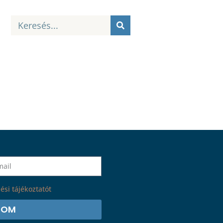
ési tájékoztatót
.
ZOM