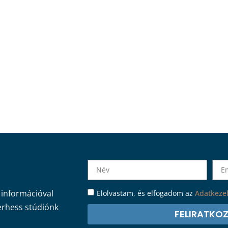
Elolvastam, és elfogadom az
Adatkezel
s információval
erhess stúdiónk
FELIRATKO