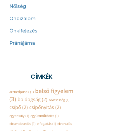
Nőiség
Önbizalom
Önkifejezés
Pránájáma
CÍMKÉK
belső figyelem
archetípusok
(1)
(3)
boldogság
(2)
bölcsesség
(1)
csípő
(2)
csípőnyitás
(2)
egyensúly
(1)
együttműködés
(1)
elcsendesedés
(1)
elfogadás
(1)
elvonulás