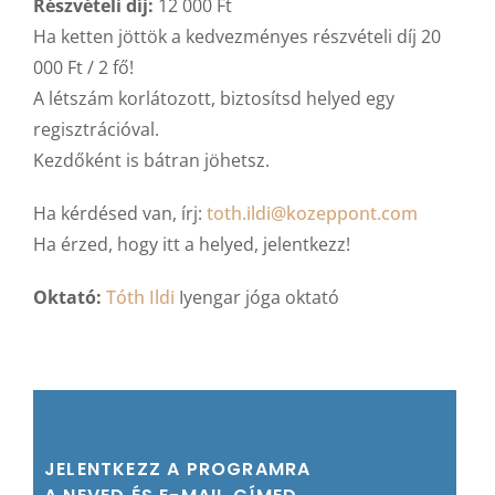
Részvételi díj:
12 000 Ft
Ha ketten jöttök a kedvezményes részvételi díj 20
000 Ft / 2 fő!
A létszám korlátozott, biztosítsd helyed egy
regisztrációval.
Kezdőként is bátran jöhetsz.
Ha kérdésed van, írj:
toth.ildi@kozeppont.com
Ha érzed, hogy itt a helyed, jelentkezz!
Oktató:
Tóth Ildi
Iyengar jóga oktató
JELENTKEZZ A PROGRAMRA