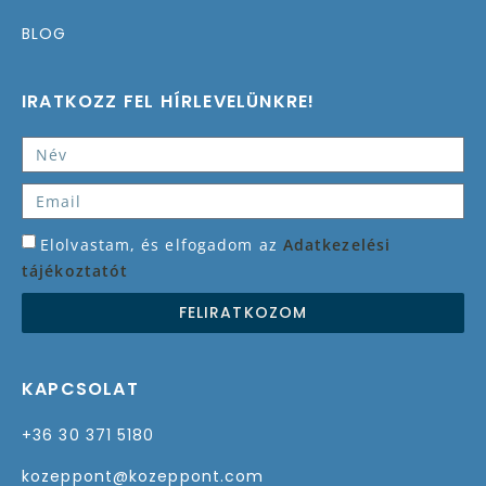
BLOG
IRATKOZZ FEL HÍRLEVELÜNKRE!
Elolvastam, és elfogadom az
Adatkezelési
tájékoztatót
FELIRATKOZOM
KAPCSOLAT
+36 30 371 5180
kozeppont@kozeppont.com