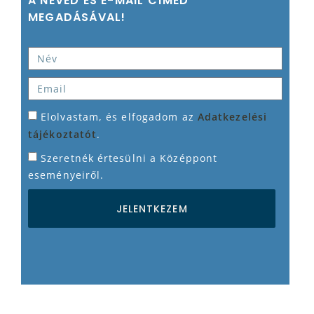
A NEVED ÉS E-MAIL CÍMED
MEGADÁSÁVAL!
Elolvastam, és elfogadom az
Adatkezelési
tájékoztatót
.
Szeretnék értesülni a Középpont
eseményeiről.
JELENTKEZEM