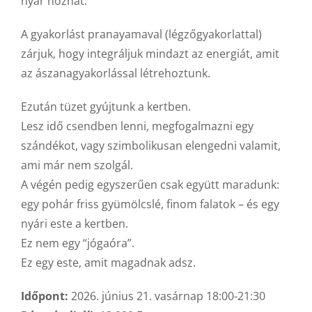
nyár hozhat.
A gyakorlást pranayamaval (légzőgyakorlattal)
zárjuk, hogy integráljuk mindazt az energiát, amit
az ászanagyakorlással létrehoztunk.
Ezután tüzet gyújtunk a kertben.
Lesz idő csendben lenni, megfogalmazni egy
szándékot, vagy szimbolikusan elengedni valamit,
ami már nem szolgál.
A végén pedig egyszerűen csak együtt maradunk:
egy pohár friss gyümölcslé, finom falatok – és egy
nyári este a kertben.
Ez nem egy “jógaóra”.
Ez egy este, amit magadnak adsz.
Időpont:
2026. június 21. vasárnap 18:00-21:30