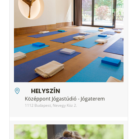
HELYSZÍN
Középpont Jógastúdió - Jógaterem
1112 Budapest, Nevegy Köz 2.